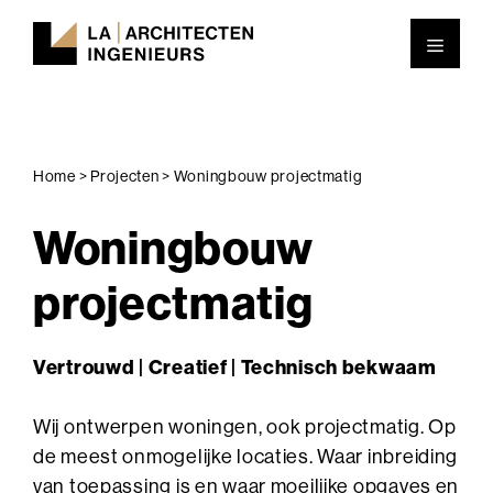
Ga
Men
naar
de
inhoud
Home
>
Projecten
>
Woningbouw projectmatig
Woningbouw
projectmatig
Vertrouwd | Creatief | Technisch bekwaam
Wij ontwerpen woningen, ook projectmatig. Op
de meest onmogelijke locaties. Waar inbreiding
van toepassing is en waar moeilijke opgaves en