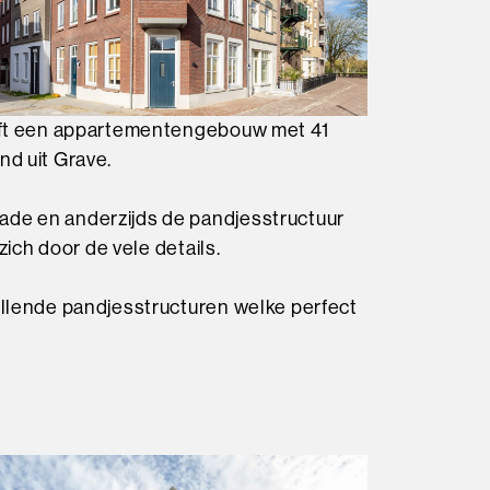
reft een appartementengebouw met 41
d uit Grave.
de en anderzijds de pandjesstructuur
ich door de vele details.
llende pandjesstructuren welke perfect