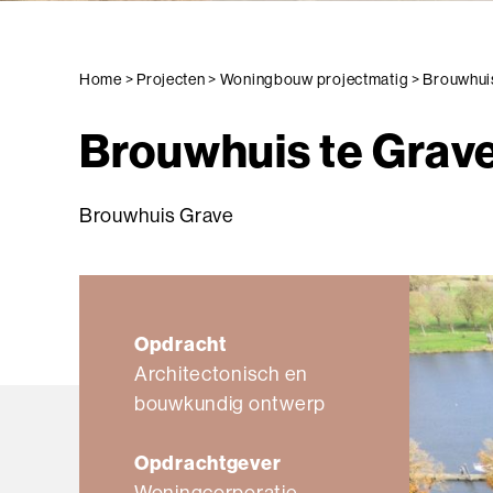
Home
>
Projecten
>
Woningbouw projectmatig
>
Brouwhuis
Brouwhuis te Grav
Brouwhuis Grave
Opdracht
Architectonisch en
bouwkundig ontwerp
Opdrachtgever
Woningcorporatie