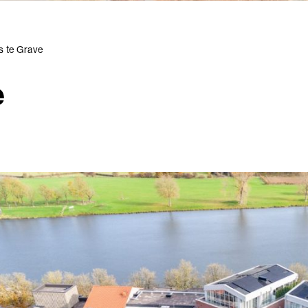
 te Grave
e