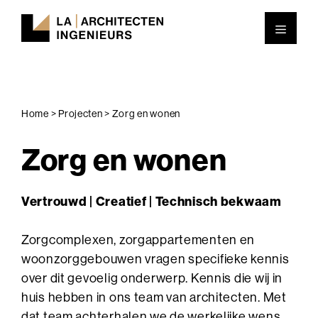
Ga
Men
naar
de
inhoud
Home
>
Projecten
>
Zorg en wonen
Zorg en wonen
Vertrouwd | Creatief | Technisch bekwaam
Zorgcomplexen, zorgappartementen en
woonzorggebouwen vragen specifieke kennis
over dit gevoelig onderwerp. Kennis die wij in
huis hebben in ons team van architecten. Met
dat team achterhalen we de werkelijke wens