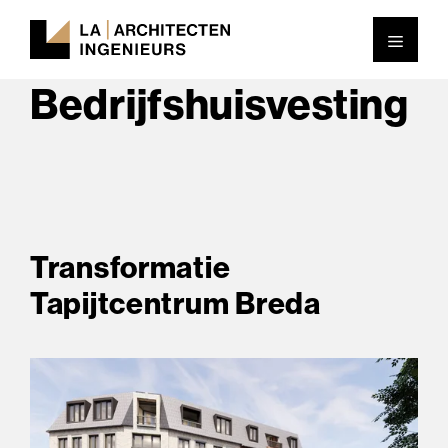
Ga
Men
naar
Categorie:
de
Bedrijfshuisvesting
inhoud
Transformatie
Tapijtcentrum Breda