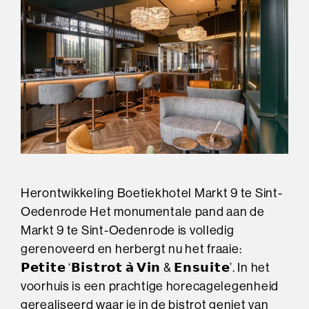
Herontwikkeling Boetiekhotel Markt 9 te Sint-
Oedenrode Het monumentale pand aan de
Markt 9 te Sint-Oedenrode is volledig
gerenoveerd en herbergt nu het fraaie:
𝗣𝗲𝘁𝗶𝘁𝗲 ‘𝗕𝗶𝘀𝘁𝗿𝗼𝘁 𝗮̀ 𝗩𝗶𝗻 & 𝗘𝗻𝘀𝘂𝗶𝘁𝗲’. In het
voorhuis is een prachtige horecagelegenheid
gerealiseerd waar je in de bistrot geniet van