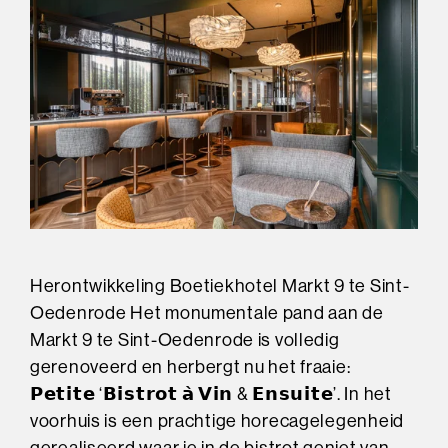
Herontwikkeling Boetiekhotel Markt 9 te Sint-
Oedenrode Het monumentale pand aan de
Markt 9 te Sint-Oedenrode is volledig
gerenoveerd en herbergt nu het fraaie:
𝗣𝗲𝘁𝗶𝘁𝗲 ‘𝗕𝗶𝘀𝘁𝗿𝗼𝘁 𝗮̀ 𝗩𝗶𝗻 & 𝗘𝗻𝘀𝘂𝗶𝘁𝗲’. In het
voorhuis is een prachtige horecagelegenheid
gerealiseerd waar je in de bistrot geniet van