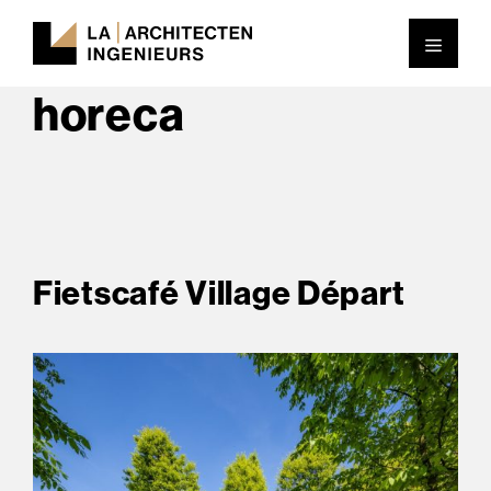
Ga
Men
naar
Categorie:
Retail en
de
horeca
inhoud
Fietscafé Village Départ