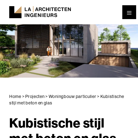
Ga
naar
de
inhoud
Home
>
Projecten
>
Woningbouw particulier
>
Kubistische
stijl met beton en glas
Kubistische stijl