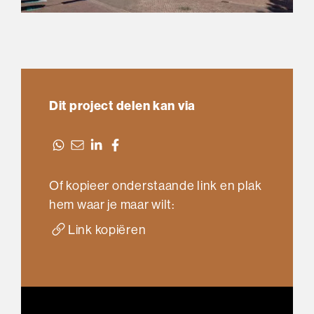
Dit project delen kan via
Of kopieer onderstaande link en plak
hem waar je maar wilt:
Link kopiëren