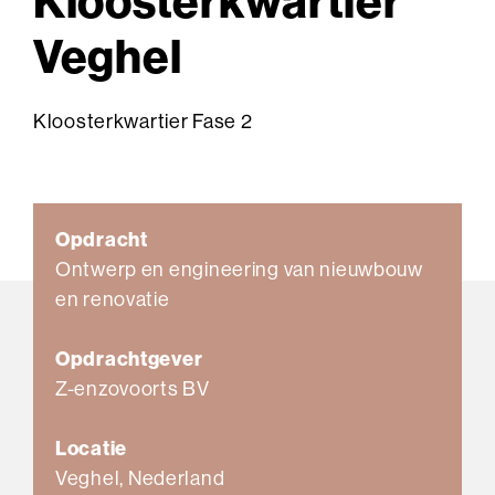
Kloosterkwartier
Veghel
Kloosterkwartier Fase 2
Opdracht
Ontwerp en engineering van nieuwbouw
en renovatie
Opdrachtgever
Z-enzovoorts BV
Locatie
Veghel
,
Nederland