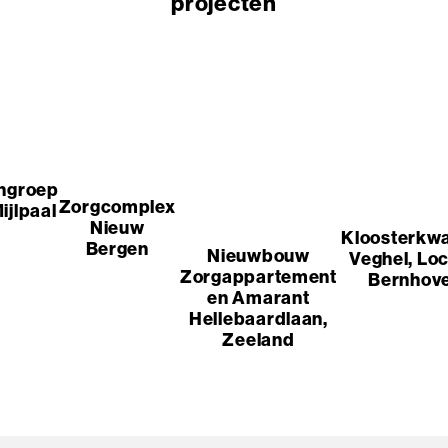
projecten
ngroep
Zorgcomplex
ijlpaal
Nieuw
Kloosterkwa
Bergen
Nieuwbouw
Veghel, Loc
Zorgappartement
Bernhov
En Amarant
Hellebaardlaan,
Zeeland